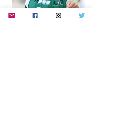
KSA Triathlon Club KSATri in IM
70.3
KSA Triathlon Club KSATri in IM 70.3
Barcelona مشاركة نادي الترايثلون السعودي في
سباق نصف الرجل الحديدي في برشلونة